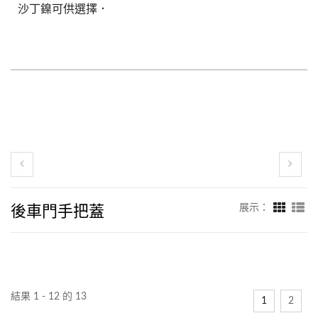
沙丁鎳可供選擇．
後車門手把蓋
展示：
結果 1 - 12 的 13
1
2